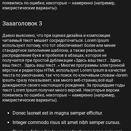
появились по ошибке, некоторые — намеренно (например,
юмористические варианты).
Заааголовок 3
Давно выяснено, что при оценке дизайна и композиции
читаемый текст мешает сосредоточиться. Lorem Ipsum
используют потому, что тот обеспечивает более или менее
стандартное заполнение шаблона, а также реальное
распределение букв и пробелов в абзацах, которое не
получается при простой дубликации «Здесь ваш текст.. Здесь
ваш текст.. Здесь ваш текст..» Многие программы электронной
вёрстки и редакторы HTML используют Lorem Ipsum в качестве
текста по умолчанию, так что поиск по ключевым словам «lorem
ipsum» сразу показывает, как много веб-страниц всё ещё
дожидаются своего настоящего рождения. За прошедшие годы
текст Lorem Ipsum получил много версий. Некоторые версии
появились по ошибке, некоторые — намеренно (например,
юмористические варианты).
Donec laoreet est in magna semper efficitur.
Integer commodo risus sit amet nibh semper cursus.