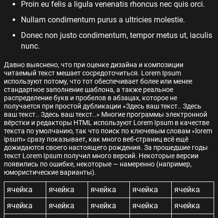
Proin eu felis a ligula venenatis rhoncus nec quis orci.
Nullam condimentum purus a ultricies molestie.
Donec non justo condimentum, tempor metus ut, iaculis
nunc.
Давно выяснено, что при оценке дизайна и композиции
читаемый текст мешает сосредоточиться. Lorem Ipsum
используют потому, что тот обеспечивает более или менее
стандартное заполнение шаблона, а также реальное
распределение букв и пробелов в абзацах, которое не
получается при простой дубликации «Здесь ваш текст.. Здесь
ваш текст.. Здесь ваш текст..» Многие программы электронной
вёрстки и редакторы HTML используют Lorem Ipsum в качестве
текста по умолчанию, так что поиск по ключевым словам «lorem
ipsum» сразу показывает, как много веб-страниц всё ещё
дожидаются своего настоящего рождения. За прошедшие годы
текст Lorem Ipsum получил много версий. Некоторые версии
появились по ошибке, некоторые — намеренно (например,
юмористические варианты).
ячейка
ячейка
ячейка
ячейка
ячейка
ячейка
ячейка
ячейка
ячейка
ячейка