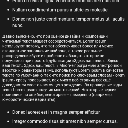
Proin eu felis a ligula venenatis rhoncus nec quis orci.
Nullam condimentum purus a ultricies molestie.
Donec non justo condimentum, tempor metus ut, iaculis
nunc.
Давно выяснено, что при оценке дизайна и композиции
читаемый текст мешает сосредоточиться. Lorem Ipsum
используют потому, что тот обеспечивает более или менее
стандартное заполнение шаблона, а также реальное
распределение букв и пробелов в абзацах, которое не
получается при простой дубликации «Здесь ваш текст.. Здесь
ваш текст.. Здесь ваш текст..» Многие программы электронной
вёрстки и редакторы HTML используют Lorem Ipsum в качестве
текста по умолчанию, так что поиск по ключевым словам «lorem
ipsum» сразу показывает, как много веб-страниц всё ещё
дожидаются своего настоящего рождения. За прошедшие годы
текст Lorem Ipsum получил много версий. Некоторые версии
появились по ошибке, некоторые — намеренно (например,
юмористические варианты).
Donec laoreet est in magna semper efficitur.
Integer commodo risus sit amet nibh semper cursus.