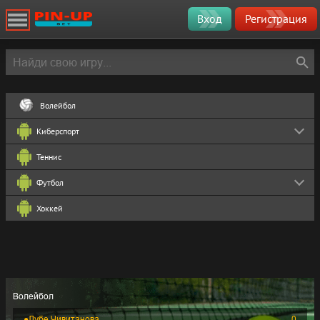
Вход
Регистрация
Волейбол
Киберспорт
Теннис
Футбол
Хоккей
Волейбол
●
Лубе Чивитанова
0