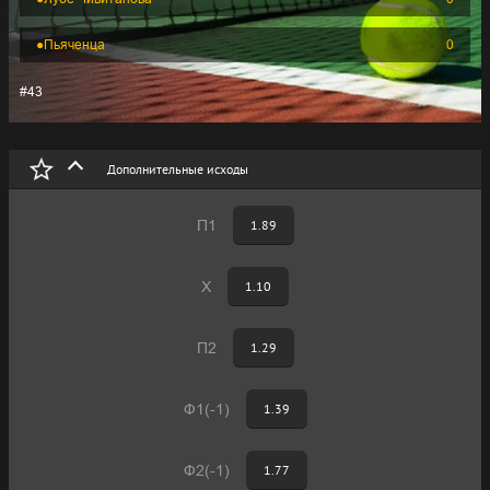
●
Пьяченца
0
#43
Дополнительные исходы
П1
1.89
Х
1.10
П2
1.29
Ф1(-1)
1.39
Ф2(-1)
1.77