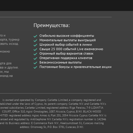
Преимущества:
то и
Стабильно высокие коэффициенты
орта, турнир
Моментальные выплаты выигрышей
овать исход.
Широкий выбор событий в линии
Свыше 25 000 событий Live ежемесячно
 можно
Огромный выбор вариантов ставок
Оперативная поддержка клиентов
Безкомиссионные выплаты
рта для
Постоянные бонусы и привлекательные акции
ва и другие.
ми, мы
оманд на
is owned and operated by Company Carletta Limited, a company registered and
tablished under the laws of Cyprus, its parent company Carletta N.V. and Carletta N.V.s
owned subsidiaries, Carletta Limited, registered address Riga Feraiou, 7-9 LIZANTIA
COURT, Office 310, Agioi Omologites, 1087, Nicosia, Cyprus, B.W.I. BLACK-WOOD
MITED registered address Agias Annas 6, Flat 201, 2054 Nicosia Cyprus Carletta N.V. is
censed and regulated by Antillephone N.V. Carletta N.V.s registration number is 142346
and its Business address: E Commerce Park N.V., Heelsumstraat 51, Curacao mailing
address: Orionweg 5c, P.O. Box 3781, Curacao, D.W.I.