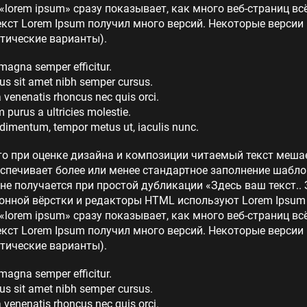
lorem ipsum» сразу показывает, как много веб-страниц в
кст Lorem Ipsum получил много версий. Некоторые версии
тические варианты).
 magna semper efficitur.
us sit amet nibh semper cursus.
la venenatis rhoncus nec quis orci.
purus a ultricies molestie.
dimentum, tempor metus ut, iaculis nunc.
то при оценке дизайна и композиции читаемый текст меша
еспечивает более или менее стандартное заполнение шабло
 не получается при простой дубликации «Здесь ваш текст.. 
нной вёрстки и редакторы HTML используют Lorem Ipsum в
lorem ipsum» сразу показывает, как много веб-страниц в
кст Lorem Ipsum получил много версий. Некоторые версии
тические варианты).
 magna semper efficitur.
us sit amet nibh semper cursus.
la venenatis rhoncus nec quis orci.