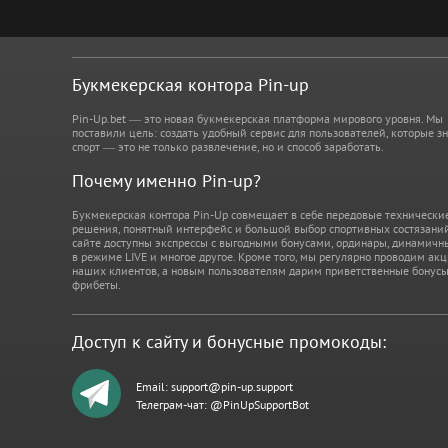
Букмекерская контора Pin-up
Pin-Up.bet — это новая букмекерская платформа мирового уровня. Мы
поставили цель: создать удобный сервис для пользователей, которые зн
спорт — это не только развлечение, но и способ заработать.
Почему именно Pin-up?
Букмекерская контора Pin-Up совмещает в себе передовые технически
решения, понятный интерфейс и большой выбор спортивных состязаний
сайте доступны экспрессы с выгодными бонусами, ординары, динамичн
в режиме LIVE и многое другое. Кроме того, мы регулярно проводим ак
наших клиентов, а новым пользователям дарим приветственные бонусы
фрибеты.
Доступ к сайту и бонусные промокоды:
Email:
support@pin-up.support
Телеграм-чат: @PinUpSupportBot