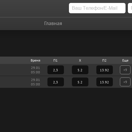
Главная
Время
П1
X
П2
Еще
29.01
2,3
5.2
13.92
+9
05:00
29.01
2,3
5.2
13.92
+9
05:00