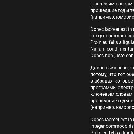
ключевым словам «
прошедшие годы те
(например, юморис
Donec laoreet est in
Integer commodo ris
Proin eu felis a ligu
Nullam condimentum 
Donec non justo con
Давно выяснено, ч
потому, что тот об
в абзацах, которое
программы электро
ключевым словам «
прошедшие годы те
(например, юморис
Donec laoreet est in
Integer commodo ris
Proin eu felis a ligu