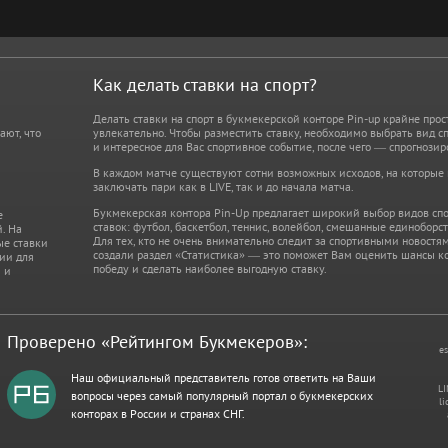
Как делать ставки на спорт?
Делать ставки на спорт в букмекерской конторе Pin-up крайне прос
ают, что
увлекательно. Чтобы разместить ставку, необходимо выбрать вид сп
и интересное для Вас спортивное событие, после чего — спрогнозир
В каждом матче существуют сотни возможных исходов, на которые
заключать пари как в LIVE, так и до начала матча.
Букмекерская контора Pin-Up предлагает широкий выбор видов спо
е
ставок: футбол, баскетбол, теннис, волейбол, смешанные единоборст
. На
Для тех, кто не очень внимательно следит за спортивными новостя
ые ставки
создали раздел «Статистика» — это поможет Вам оценить шансы к
ции для
победу и сделать наиболее выгодную ставку.
 и
Проверено «Рейтингом Букмекеров»:
es
Наш официальный представитель готов ответить на Ваши
LI
вопросы через самый популярный портал о букмекерских
li
конторах в России и странах СНГ.