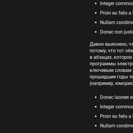
Integer commodo
Proin eu felis a
Nullam condimen
Donec non justo
Давно выяснено, ч
потому, что тот об
в абзацах, которое
программы электро
ключевым словам «
прошедшие годы те
(например, юморис
Donec laoreet e
Integer commodo
Proin eu felis a
Nullam condimen