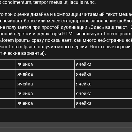
 condimentum, tempor metus ut, iaculis nunc.
то при оценке дизайна и композиции читаемый текст меша
еспечивает более или менее стандартное заполнение шабло
 не получается при простой дубликации «Здесь ваш текст.. 
нной вёрстки и редакторы HTML используют Lorem Ipsum в
lorem ipsum» сразу показывает, как много веб-страниц в
кст Lorem Ipsum получил много версий. Некоторые версии
тические варианты).
ячейка
ячейка
ячейка
ячейка
ячейка
ячейка
ячейка
ячейка
ячейка
ячейка