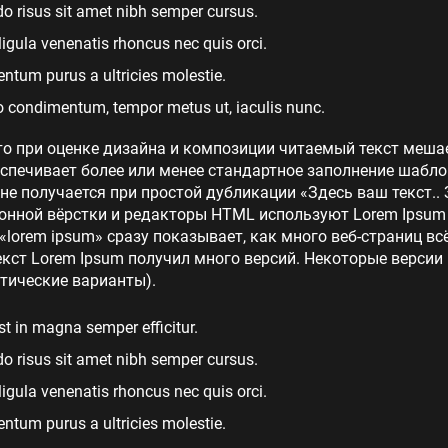
 risus sit amet nibh semper cursus.
 ligula venenatis rhoncus nec quis orci.
tum purus a ultricies molestie.
 condimentum, tempor metus ut, iaculis nunc.
то при оценке дизайна и композиции читаемый текст меша
еспечивает более или менее стандартное заполнение шабло
 не получается при простой дубликации «Здесь ваш текст.. 
нной вёрстки и редакторы HTML используют Lorem Ipsum в
lorem ipsum» сразу показывает, как много веб-страниц в
кст Lorem Ipsum получил много версий. Некоторые версии
тические варианты).
st in magna semper efficitur.
 risus sit amet nibh semper cursus.
 ligula venenatis rhoncus nec quis orci.
tum purus a ultricies molestie.