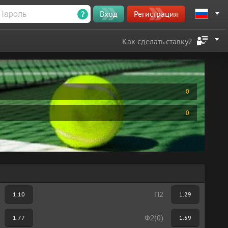
?
Вход
Регистрация
Как сделать ставку?
0
0
1.10
П2
1.29
1.77
Ф2(0)
1.59