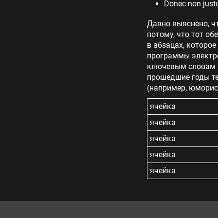
Donec non justo
Давно выяснено, ч
потому, что тот об
в абзацах, которое
программы электро
ключевым словам «
прошедшие годы те
(например, юморис
ячейка
ячейка
ячейка
ячейка
ячейка