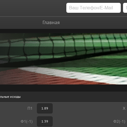
Главная
льные исходы
П1
1.89
Х
Ф1(-1)
1.39
Ф2(-1)