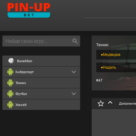
Теннис
●
Медведев
Волейбол
●
Надаль
Киберспорт
#47
Теннис
Футбол
Дополните
Хоккей