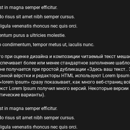
st in magna semper efficitur.
 risus sit amet nibh semper cursus.
 ligula venenatis rhoncus nec quis orci.
tum purus a ultricies molestie.
 condimentum, tempor metus ut, iaculis nunc.
то при оценке дизайна и композиции читаемый текст меша
еспечивает более или менее стандартное заполнение шабло
 не получается при простой дубликации «Здесь ваш текст.. 
нной вёрстки и редакторы HTML используют Lorem Ipsum в
lorem ipsum» сразу показывает, как много веб-страниц в
кст Lorem Ipsum получил много версий. Некоторые версии
тические варианты).
st in magna semper efficitur.
 risus sit amet nibh semper cursus.
 ligula venenatis rhoncus nec quis orci.