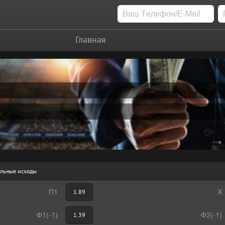
Главная
льные исходы
П1
1.89
Х
Ф1(-1)
1.39
Ф2(-1)