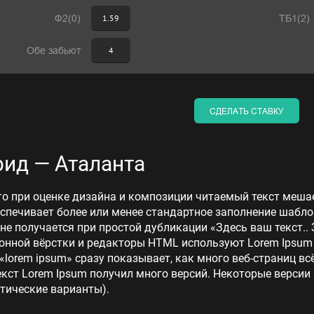
Ф2(0)
1.59
ТБ1(2)
Обе забьют
4
СДЕЛАТЬ СТАВКУ
ид — Аталанта
то при оценке дизайна и композиции читаемый текст меша
еспечивает более или менее стандартное заполнение шабло
 не получается при простой дубликации «Здесь ваш текст.. 
нной вёрстки и редакторы HTML используют Lorem Ipsum в
lorem ipsum» сразу показывает, как много веб-страниц в
кст Lorem Ipsum получил много версий. Некоторые версии
тические варианты).