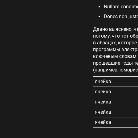
Nullam condimen
Donec non justo
Давно выяснено, ч
потому, что тот об
в абзацах, которое
программы электро
ключевым словам «
прошедшие годы те
(например, юморис
ячейка
ячейка
ячейка
ячейка
ячейка