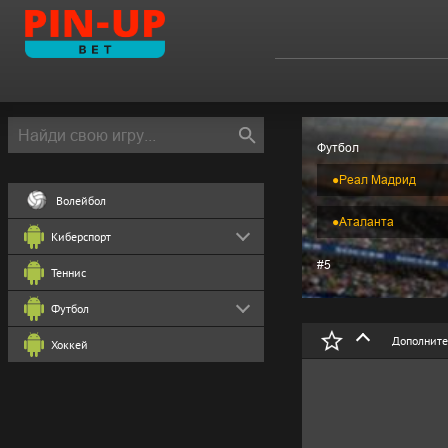
Футбол
●
Реал Мадрид
Волейбол
●
Аталанта
Киберспорт
#5
Теннис
Футбол
Дополните
Хоккей