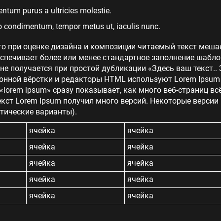
tum purus a ultricies molestie.
 condimentum, tempor metus ut, iaculis nunc.
то при оценке дизайна и композиции читаемый текст меша
еспечивает более или менее стандартное заполнение шабло
 не получается при простой дубликации «Здесь ваш текст.. 
нной вёрстки и редакторы HTML используют Lorem Ipsum в
lorem ipsum» сразу показывает, как много веб-страниц в
кст Lorem Ipsum получил много версий. Некоторые версии
тические варианты).
ячейка
ячейка
ячейка
ячейка
ячейка
ячейка
ячейка
ячейка
ячейка
ячейка