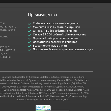
Преимущества:
то и
Стабильно высокие коэффициенты
орта, турнир
Моментальные выплаты выигрышей
овать исход.
Широкий выбор событий в линии
Свыше 25 000 событий Live ежемесячно
 можно
Огромный выбор вариантов ставок
Оперативная поддержка клиентов
Безкомиссионные выплаты
рта для
Постоянные бонусы и привлекательные акции
ва и другие.
ми, мы
оманд на
is owned and operated by Company Carletta Limited, a company registered and
tablished under the laws of Cyprus, its parent company Carletta N.V. and Carletta N.V.s
owned subsidiaries, Carletta Limited, registered address Riga Feraiou, 7-9 LIZANTIA
COURT, Office 310, Agioi Omologites, 1087, Nicosia, Cyprus, B.W.I. BLACK-WOOD
MITED registered address Agias Annas 6, Flat 201, 2054 Nicosia Cyprus Carletta N.V. is
censed and regulated by Antillephone N.V. Carletta N.V.s registration number is 142346
and its Business address: E Commerce Park N.V., Heelsumstraat 51, Curacao mailing
address: Orionweg 5c, P.O. Box 3781, Curacao, D.W.I.