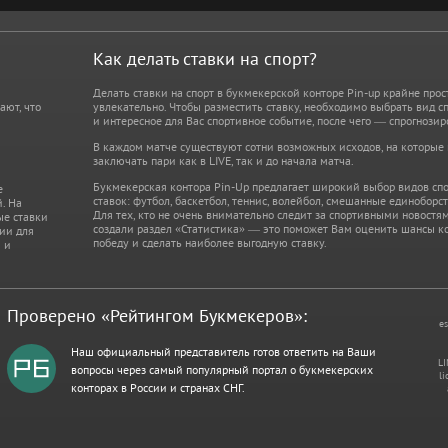
Как делать ставки на спорт?
Делать ставки на спорт в букмекерской конторе Pin-up крайне прос
ают, что
увлекательно. Чтобы разместить ставку, необходимо выбрать вид сп
и интересное для Вас спортивное событие, после чего — спрогнозир
В каждом матче существуют сотни возможных исходов, на которые
заключать пари как в LIVE, так и до начала матча.
Букмекерская контора Pin-Up предлагает широкий выбор видов спо
е
ставок: футбол, баскетбол, теннис, волейбол, смешанные единоборст
. На
Для тех, кто не очень внимательно следит за спортивными новостя
ые ставки
создали раздел «Статистика» — это поможет Вам оценить шансы к
ции для
победу и сделать наиболее выгодную ставку.
 и
Проверено «Рейтингом Букмекеров»:
es
Наш официальный представитель готов ответить на Ваши
LI
вопросы через самый популярный портал о букмекерских
li
конторах в России и странах СНГ.