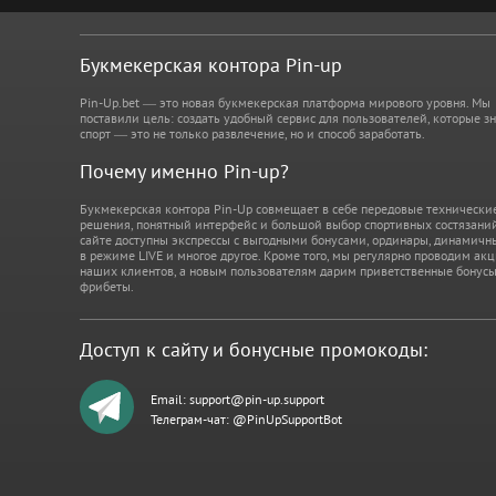
Букмекерская контора Pin-up
Pin-Up.bet — это новая букмекерская платформа мирового уровня. Мы
поставили цель: создать удобный сервис для пользователей, которые зн
спорт — это не только развлечение, но и способ заработать.
Почему именно Pin-up?
Букмекерская контора Pin-Up совмещает в себе передовые технически
решения, понятный интерфейс и большой выбор спортивных состязаний
сайте доступны экспрессы с выгодными бонусами, ординары, динамичн
в режиме LIVE и многое другое. Кроме того, мы регулярно проводим ак
наших клиентов, а новым пользователям дарим приветственные бонусы
фрибеты.
Доступ к сайту и бонусные промокоды:
Email:
support@pin-up.support
Телеграм-чат: @PinUpSupportBot