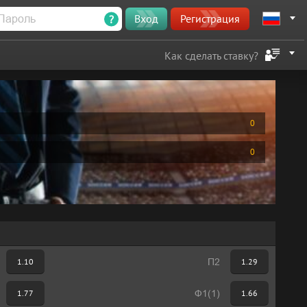
?
Вход
Регистрация
Как сделать ставку?
0
0
1.10
П2
1.29
1.77
Ф1(1)
1.66