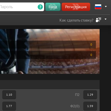
?
Вход
Регистрация
Как сделать ставку?
0
0
1.10
П2
1.29
1.77
Ф2(0)
1.59