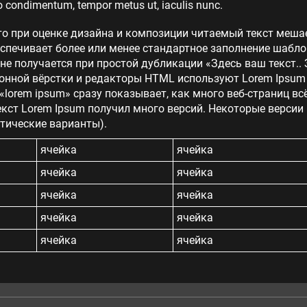
 condimentum, tempor metus ut, iaculis nunc.
то при оценке дизайна и композиции читаемый текст меша
еспечивает более или менее стандартное заполнение шабло
 не получается при простой дубликации «Здесь ваш текст.. 
нной вёрстки и редакторы HTML используют Lorem Ipsum в
lorem ipsum» сразу показывает, как много веб-страниц в
кст Lorem Ipsum получил много версий. Некоторые версии
тические варианты).
ячейка
ячейка
ячейка
ячейка
ячейка
ячейка
ячейка
ячейка
ячейка
ячейка