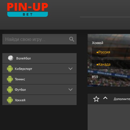
Хоккей
●
Россия
Волейбол
●
Канада
Киберспорт
#59
Теннис
Футбол
Дополните
Хоккей