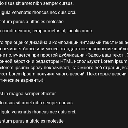
 risus sit amet nibh semper cursus.
 ligula venenatis rhoncus nec quis orci.
tum purus a ultricies molestie.
 condimentum, tempor metus ut, iaculis nunc.
то при оценке дизайна и композиции читаемый текст меша
еспечивает более или менее стандартное заполнение шабло
 не получается при простой дубликации «Здесь ваш текст.. 
нной вёрстки и редакторы HTML используют Lorem Ipsum в
lorem ipsum» сразу показывает, как много веб-страниц в
кст Lorem Ipsum получил много версий. Некоторые версии
тические варианты).
st in magna semper efficitur.
 risus sit amet nibh semper cursus.
 ligula venenatis rhoncus nec quis orci.
tum purus a ultricies molestie.