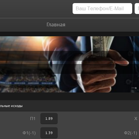
Главная
льные исходы
П1
1.89
Х
Ф1(-1)
1.39
Ф2(-1)