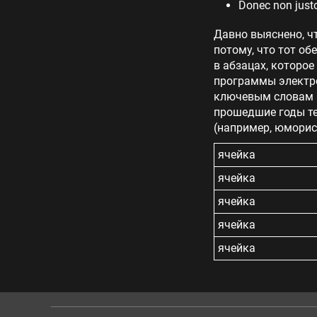
Donec non justo
Давно выяснено, ч
потому, что тот об
в абзацах, которое
программы электро
ключевым словам «
прошедшие годы те
(например, юморис
ячейка
ячейка
ячейка
ячейка
ячейка