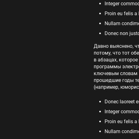
Integer commodo
Proin eu felis a
Nullam condimen
Donec non justo
Давно выяснено, ч
потому, что тот об
в абзацах, которое
программы электро
ключевым словам «
прошедшие годы те
(например, юморис
Donec laoreet e
Integer commodo
Proin eu felis a
Nullam condimen