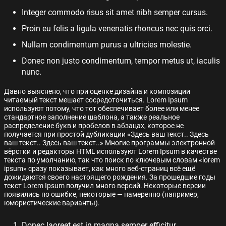
Integer commodo risus sit amet nibh semper cursus.
Proin eu felis a ligula venenatis rhoncus nec quis orci.
Nullam condimentum purus a ultricies molestie.
Donec non justo condimentum, tempor metus ut, iaculis
nunc.
Давно выяснено, что при оценке дизайна и композиции
читаемый текст мешает сосредоточиться. Lorem Ipsum
используют потому, что тот обеспечивает более или менее
стандартное заполнение шаблона, а также реальное
распределение букв и пробелов в абзацах, которое не
получается при простой дубликации «Здесь ваш текст.. Здесь
ваш текст.. Здесь ваш текст..» Многие программы электронной
вёрстки и редакторы HTML используют Lorem Ipsum в качестве
текста по умолчанию, так что поиск по ключевым словам «lorem
ipsum» сразу показывает, как много веб-страниц всё ещё
дожидаются своего настоящего рождения. За прошедшие годы
текст Lorem Ipsum получил много версий. Некоторые версии
появились по ошибке, некоторые — намеренно (например,
юмористические варианты).
Donec laoreet est in magna semper efficitur.