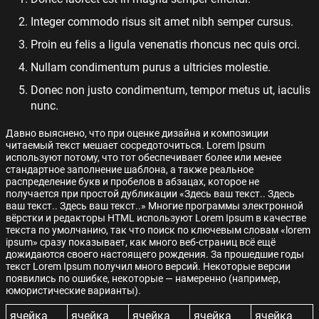
Integer commodo risus sit amet nibh semper cursus.
Proin eu felis a ligula venenatis rhoncus nec quis orci.
Nullam condimentum purus a ultricies molestie.
Donec non justo condimentum, tempor metus ut, iaculis
nunc.
Давно выяснено, что при оценке дизайна и композиции
читаемый текст мешает сосредоточиться. Lorem Ipsum
используют потому, что тот обеспечивает более или менее
стандартное заполнение шаблона, а также реальное
распределение букв и пробелов в абзацах, которое не
получается при простой дубликации «Здесь ваш текст.. Здесь
ваш текст.. Здесь ваш текст..» Многие программы электронной
вёрстки и редакторы HTML используют Lorem Ipsum в качестве
текста по умолчанию, так что поиск по ключевым словам «lorem
ipsum» сразу показывает, как много веб-страниц всё ещё
дожидаются своего настоящего рождения. За прошедшие годы
текст Lorem Ipsum получил много версий. Некоторые версии
появились по ошибке, некоторые — намеренно (например,
юмористические варианты).
ячейка
ячейка
ячейка
ячейка
ячейка