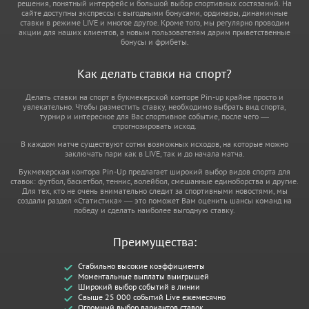
решения, понятный интерфейс и большой выбор спортивных состязаний. На
сайте доступны экспрессы с выгодными бонусами, ординары, динамичные
ставки в режиме LIVE и многое другое. Кроме того, мы регулярно проводим
акции для наших клиентов, а новым пользователям дарим приветственные
бонусы и фрибеты.
Как делать ставки на спорт?
Делать ставки на спорт в букмекерской конторе Pin-up крайне просто и
увлекательно. Чтобы разместить ставку, необходимо выбрать вид спорта,
турнир и интересное для Вас спортивное событие, после чего —
спрогнозировать исход.
В каждом матче существуют сотни возможных исходов, на которые можно
заключать пари как в LIVE, так и до начала матча.
Букмекерская контора Pin-Up предлагает широкий выбор видов спорта для
ставок: футбол, баскетбол, теннис, волейбол, смешанные единоборства и другие.
Для тех, кто не очень внимательно следит за спортивными новостями, мы
создали раздел «Статистика» — это поможет Вам оценить шансы команд на
победу и сделать наиболее выгодную ставку.
Преимущества:
Стабильно высокие коэффициенты
Моментальные выплаты выигрышей
Широкий выбор событий в линии
Свыше 25 000 событий Live ежемесячно
Огромный выбор вариантов ставок