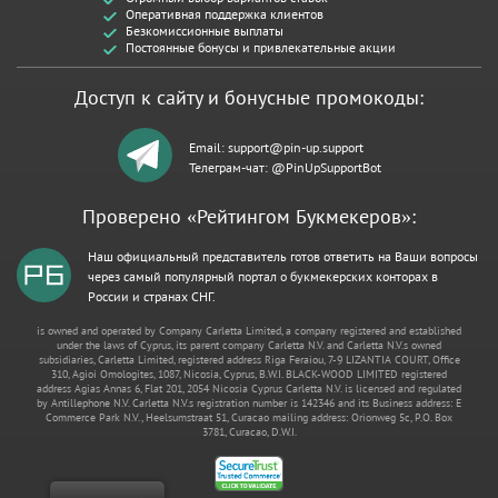
Оперативная поддержка клиентов
Безкомиссионные выплаты
Постоянные бонусы и привлекательные акции
Доступ к сайту и бонусные промокоды:
Email:
support@pin-up.support
Телеграм-чат: @PinUpSupportBot
Проверено «Рейтингом Букмекеров»:
Наш официальный представитель готов ответить на Ваши вопросы
через самый популярный портал о букмекерских конторах в
России и странах СНГ.
is owned and operated by Company Carletta Limited, a company registered and established
under the laws of Cyprus, its parent company Carletta N.V. and Carletta N.V.s owned
subsidiaries, Carletta Limited, registered address Riga Feraiou, 7-9 LIZANTIA COURT, Office
310, Agioi Omologites, 1087, Nicosia, Cyprus, B.W.I. BLACK-WOOD LIMITED registered
address Agias Annas 6, Flat 201, 2054 Nicosia Cyprus Carletta N.V. is licensed and regulated
by Antillephone N.V. Carletta N.V.s registration number is 142346 and its Business address: E
Commerce Park N.V., Heelsumstraat 51, Curacao mailing address: Orionweg 5c, P.O. Box
3781, Curacao, D.W.I.