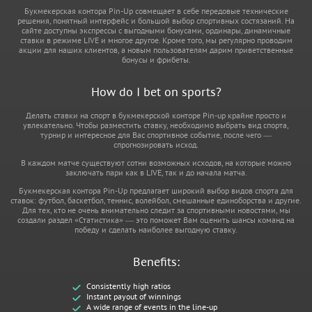
Букмекерская контора Pin-Up совмещает в себе передовые технические
решения, понятный интерфейс и большой выбор спортивных состязаний. На
сайте доступны экспрессы с выгодными бонусами, ординары, динамичные
ставки в режиме LIVE и многое другое. Кроме того, мы регулярно проводим
акции для наших клиентов, а новым пользователям дарим приветственные
бонусы и фрибеты.
How do I bet on sports?
Делать ставки на спорт в букмекерской конторе Pin-up крайне просто и
увлекательно. Чтобы разместить ставку, необходимо выбрать вид спорта,
турнир и интересное для Вас спортивное событие, после чего —
спрогнозировать исход.
В каждом матче существуют сотни возможных исходов, на которые можно
заключать пари как в LIVE, так и до начала матча.
Букмекерская контора Pin-Up предлагает широкий выбор видов спорта для
ставок: футбол, баскетбол, теннис, волейбол, смешанные единоборства и другие.
Для тех, кто не очень внимательно следит за спортивными новостями, мы
создали раздел «Статистика» — это поможет Вам оценить шансы команд на
победу и сделать наиболее выгодную ставку.
Benefits:
Consistently high ratios
Instant payout of winnings
A wide range of events in the line-up