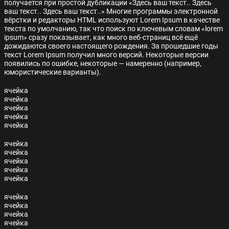
получается при простой дубликации «Здесь ваш текст.. Здесь
ваш текст.. Здесь ваш текст..» Многие программы электронной
вёрстки и редакторы HTML используют Lorem Ipsum в качестве
текста по умолчанию, так что поиск по ключевым словам «lorem
ipsum» сразу показывает, как много веб-страниц всё ещё
дожидаются своего настоящего рождения. За прошедшие годы
текст Lorem Ipsum получил много версий. Некоторые версии
появились по ошибке, некоторые — намеренно (например,
юмористические варианты).
ячейка
ячейка
ячейка
ячейка
ячейка
ячейка
ячейка
ячейка
ячейка
ячейка
ячейка
ячейка
ячейка
ячейка