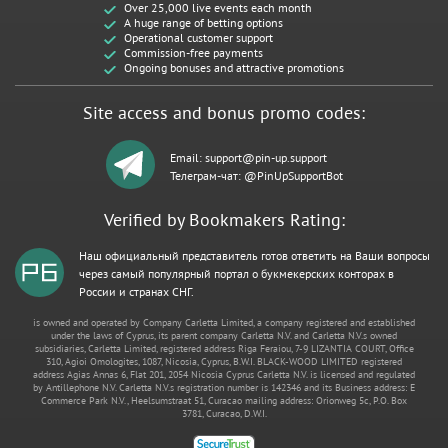
Over 25,000 live events each month
A huge range of betting options
Operational customer support
Commission-free payments
Ongoing bonuses and attractive promotions
Site access and bonus promo codes:
Email:
support@pin-up.support
Телеграм-чат: @PinUpSupportBot
Verified by Bookmakers Rating:
Наш официальный представитель готов ответить на Ваши вопросы
через самый популярный портал о букмекерских конторах в
России и странах СНГ.
is owned and operated by Company Carletta Limited, a company registered and established
under the laws of Cyprus, its parent company Carletta N.V. and Carletta N.V.s owned
subsidiaries, Carletta Limited, registered address Riga Feraiou, 7-9 LIZANTIA COURT, Office
310, Agioi Omologites, 1087, Nicosia, Cyprus, B.W.I. BLACK-WOOD LIMITED registered
address Agias Annas 6, Flat 201, 2054 Nicosia Cyprus Carletta N.V. is licensed and regulated
by Antillephone N.V. Carletta N.V.s registration number is 142346 and its Business address: E
Commerce Park N.V., Heelsumstraat 51, Curacao mailing address: Orionweg 5c, P.O. Box
3781, Curacao, D.W.I.