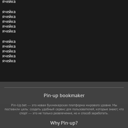
ячейка
ячейка
ячейка
ячейка
ячейка
ячейка
ячейка
ячейка
ячейка
ячейка
ячейка
Pin-up bookmaker
Pin-Up.bet — это новая букмекерская платформа мирового уровня. Мы
поставили цель: создать удобный сервис для пользователей, которые знают, что
спорт — это не только развлечение, но и способ заработать.
Why Pin-up?