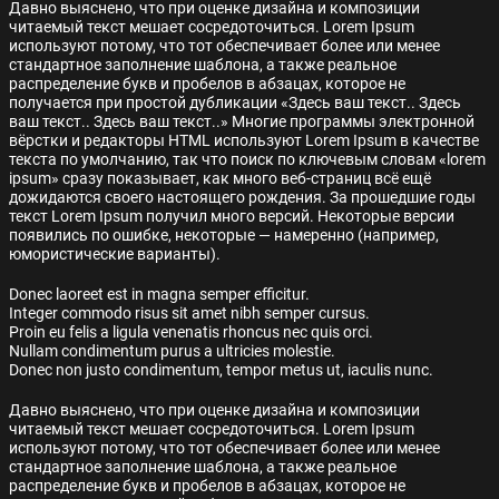
Давно выяснено, что при оценке дизайна и композиции
читаемый текст мешает сосредоточиться. Lorem Ipsum
используют потому, что тот обеспечивает более или менее
стандартное заполнение шаблона, а также реальное
распределение букв и пробелов в абзацах, которое не
получается при простой дубликации «Здесь ваш текст.. Здесь
ваш текст.. Здесь ваш текст..» Многие программы электронной
вёрстки и редакторы HTML используют Lorem Ipsum в качестве
текста по умолчанию, так что поиск по ключевым словам «lorem
ipsum» сразу показывает, как много веб-страниц всё ещё
дожидаются своего настоящего рождения. За прошедшие годы
текст Lorem Ipsum получил много версий. Некоторые версии
появились по ошибке, некоторые — намеренно (например,
юмористические варианты).
Donec laoreet est in magna semper efficitur.
Integer commodo risus sit amet nibh semper cursus.
Proin eu felis a ligula venenatis rhoncus nec quis orci.
Nullam condimentum purus a ultricies molestie.
Donec non justo condimentum, tempor metus ut, iaculis nunc.
Давно выяснено, что при оценке дизайна и композиции
читаемый текст мешает сосредоточиться. Lorem Ipsum
используют потому, что тот обеспечивает более или менее
стандартное заполнение шаблона, а также реальное
распределение букв и пробелов в абзацах, которое не