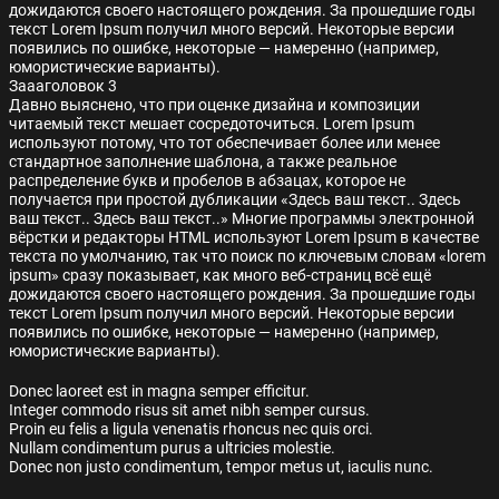
дожидаются своего настоящего рождения. За прошедшие годы
текст Lorem Ipsum получил много версий. Некоторые версии
появились по ошибке, некоторые — намеренно (например,
юмористические варианты).
Заааголовок 3
Давно выяснено, что при оценке дизайна и композиции
читаемый текст мешает сосредоточиться. Lorem Ipsum
используют потому, что тот обеспечивает более или менее
стандартное заполнение шаблона, а также реальное
распределение букв и пробелов в абзацах, которое не
получается при простой дубликации «Здесь ваш текст.. Здесь
ваш текст.. Здесь ваш текст..» Многие программы электронной
вёрстки и редакторы HTML используют Lorem Ipsum в качестве
текста по умолчанию, так что поиск по ключевым словам «lorem
ipsum» сразу показывает, как много веб-страниц всё ещё
дожидаются своего настоящего рождения. За прошедшие годы
текст Lorem Ipsum получил много версий. Некоторые версии
появились по ошибке, некоторые — намеренно (например,
юмористические варианты).
Donec laoreet est in magna semper efficitur.
Integer commodo risus sit amet nibh semper cursus.
Proin eu felis a ligula venenatis rhoncus nec quis orci.
Nullam condimentum purus a ultricies molestie.
Donec non justo condimentum, tempor metus ut, iaculis nunc.