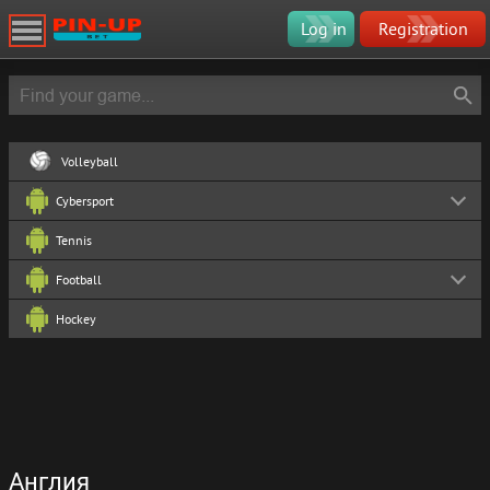
Log in
Registration
Volleyball
Cybersport
Tennis
Football
Hockey
Англия