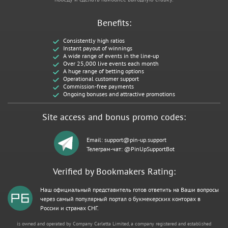
Benefits:
Consistently high ratios
Instant payout of winnings
A wide range of events in the line-up
Over 25,000 live events each month
A huge range of betting options
Operational customer support
Commission-free payments
Ongoing bonuses and attractive promotions
Site access and bonus promo codes:
Email:
support@pin-up.support
Телеграм-чат: @PinUpSupportBot
Verified by Bookmakers Rating:
Наш официальный представитель готов ответить на Ваши вопросы
через самый популярный портал о букмекерских конторах в
России и странах СНГ.
is owned and operated by Company Carletta Limited, a company registered and established