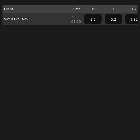
Event
Time
П1
X
П2
29.01
Virtus Pro - NaVi
2,3
5.2
3.92
05:00