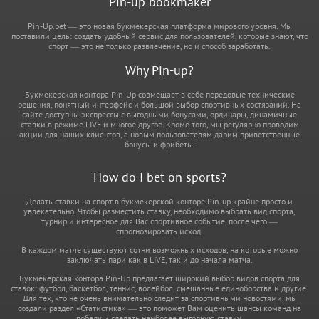
Pin-up bookmaker
Pin-Up.bet — это новая букмекерская платформа мирового уровня. Мы
поставили цель: создать удобный сервис для пользователей, которые знают, что
спорт — это не только развлечение, но и способ заработать.
Why Pin-up?
Букмекерская контора Pin-Up совмещает в себе передовые технические
решения, понятный интерфейс и большой выбор спортивных состязаний. На
сайте доступны экспрессы с выгодными бонусами, ординары, динамичные
ставки в режиме LIVE и многое другое. Кроме того, мы регулярно проводим
акции для наших клиентов, а новым пользователям дарим приветственные
бонусы и фрибеты.
How do I bet on sports?
Делать ставки на спорт в букмекерской конторе Pin-up крайне просто и
увлекательно. Чтобы разместить ставку, необходимо выбрать вид спорта,
турнир и интересное для Вас спортивное событие, после чего —
спрогнозировать исход.
В каждом матче существуют сотни возможных исходов, на которые можно
заключать пари как в LIVE, так и до начала матча.
Букмекерская контора Pin-Up предлагает широкий выбор видов спорта для
ставок: футбол, баскетбол, теннис, волейбол, смешанные единоборства и другие.
Для тех, кто не очень внимательно следит за спортивными новостями, мы
создали раздел «Статистика» — это поможет Вам оценить шансы команд на
победу и сделать наиболее выгодную ставку.