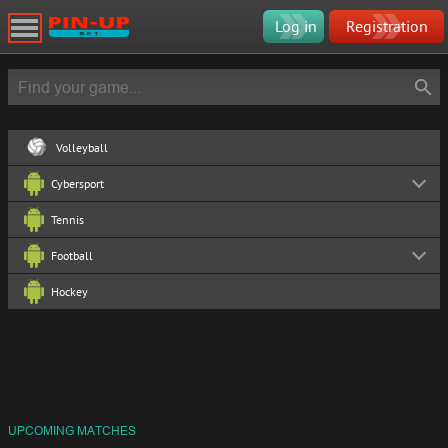
Log in
Registration
Volleyball
Cybersport
Tennis
Football
Hockey
UPCOMING MATCHES