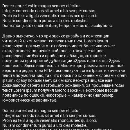
Donec laoreet est in magna semper efficitur.
Integer commodo risus sit amet nibh semper cursus.
Proin eu felis a ligula venenatis rhoncus nec quis orci.
Nullam condimentum purus a ultricies molestie.
Donec non justo condimentum, tempor metus ut, iaculis nunc.
Давно выяснено, что при оценке дизайна и композиции
читаемый текст мешает сосредоточиться. Lorem Ipsum
используют потому, что тот обеспечивает более или менее
стандартное заполнение шаблона, а также реальное
распределение букв и пробелов в абзацах, которое не
получается при простой дубликации «Здесь ваш текст.. Здесь
ваш текст.. Здесь ваш текст..» Многие программы электронной
вёрстки и редакторы HTML используют Lorem Ipsum в качестве
текста по умолчанию, так что поиск по ключевым словам «lorem
ipsum» сразу показывает, как много веб-страниц всё ещё
дожидаются своего настоящего рождения. За прошедшие годы
текст Lorem Ipsum получил много версий. Некоторые версии
появились по ошибке, некоторые — намеренно (например,
юмористические варианты).
Donec laoreet est in magna semper efficitur.
Integer commodo risus sit amet nibh semper cursus.
Proin eu felis a ligula venenatis rhoncus nec quis orci.
Nullam condimentum purus a ultricies molestie.