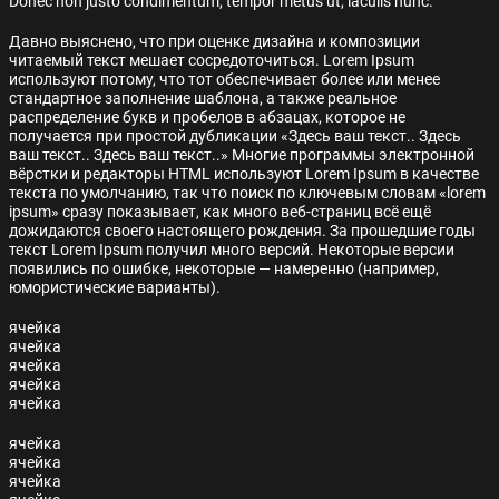
Donec non justo condimentum, tempor metus ut, iaculis nunc.
Давно выяснено, что при оценке дизайна и композиции
читаемый текст мешает сосредоточиться. Lorem Ipsum
используют потому, что тот обеспечивает более или менее
стандартное заполнение шаблона, а также реальное
распределение букв и пробелов в абзацах, которое не
получается при простой дубликации «Здесь ваш текст.. Здесь
ваш текст.. Здесь ваш текст..» Многие программы электронной
вёрстки и редакторы HTML используют Lorem Ipsum в качестве
текста по умолчанию, так что поиск по ключевым словам «lorem
ipsum» сразу показывает, как много веб-страниц всё ещё
дожидаются своего настоящего рождения. За прошедшие годы
текст Lorem Ipsum получил много версий. Некоторые версии
появились по ошибке, некоторые — намеренно (например,
юмористические варианты).
ячейка
ячейка
ячейка
ячейка
ячейка
ячейка
ячейка
ячейка