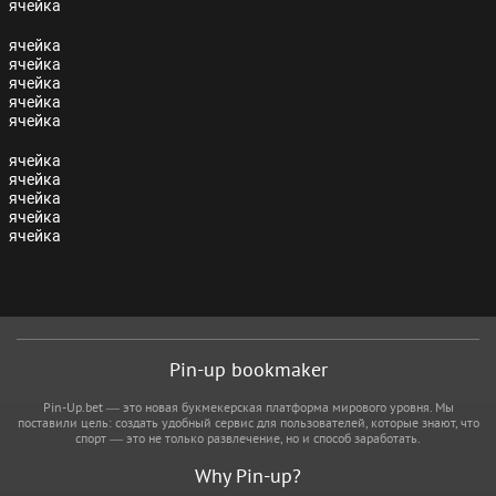
ячейка
ячейка
ячейка
ячейка
ячейка
ячейка
ячейка
ячейка
ячейка
ячейка
ячейка
Pin-up bookmaker
Pin-Up.bet — это новая букмекерская платформа мирового уровня. Мы
поставили цель: создать удобный сервис для пользователей, которые знают, что
спорт — это не только развлечение, но и способ заработать.
Why Pin-up?