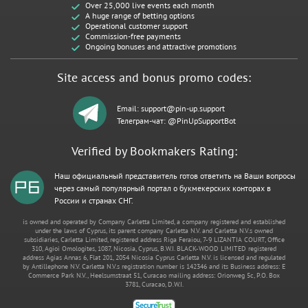
Over 25,000 live events each month
A huge range of betting options
Operational customer support
Commission-free payments
Ongoing bonuses and attractive promotions
Site access and bonus promo codes:
Email:
support@pin-up.support
Телеграм-чат: @PinUpSupportBot
Verified by Bookmakers Rating:
Наш официальный представитель готов ответить на Ваши вопросы
через самый популярный портал о букмекерских конторах в
России и странах СНГ.
is owned and operated by Company Carletta Limited, a company registered and established
under the laws of Cyprus, its parent company Carletta N.V. and Carletta N.V.s owned
subsidiaries, Carletta Limited, registered address Riga Feraiou, 7-9 LIZANTIA COURT, Office
310, Agioi Omologites, 1087, Nicosia, Cyprus, B.W.I. BLACK-WOOD LIMITED registered
address Agias Annas 6, Flat 201, 2054 Nicosia Cyprus Carletta N.V. is licensed and regulated
by Antillephone N.V. Carletta N.V.s registration number is 142346 and its Business address: E
Commerce Park N.V., Heelsumstraat 51, Curacao mailing address: Orionweg 5c, P.O. Box
3781, Curacao, D.W.I.