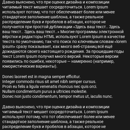
Давно выяснено, что при оценке дизайна и композиции
читаемый текст мешает сосредоточиться. Lorem Ipsum
используют потому, что тот обеспечивает более или менее
стандартное заполнение шаблона, а также реальное
распределение букв и пробелов в абзацах, которое не
получается при простой дубликации «Здесь ваш текст.. Здесь
ваш текст.. Здесь ваш текст..» Многие программы электронной
вёрстки и редакторы HTML используют Lorem Ipsum в качестве
текста по умолчанию, так что поиск по ключевым словам «lorem
ipsum» сразу показывает, как много веб-страниц всё ещё
дожидаются своего настоящего рождения. За прошедшие годы
текст Lorem Ipsum получил много версий. Некоторые версии
появились по ошибке, некоторые — намеренно (например,
юмористические варианты).
Donec laoreet est in magna semper efficitur.
Integer commodo risus sit amet nibh semper cursus.
Proin eu felis a ligula venenatis rhoncus nec quis orci.
Nullam condimentum purus a ultricies molestie.
Donec non justo condimentum, tempor metus ut, iaculis nunc.
Давно выяснено, что при оценке дизайна и композиции
читаемый текст мешает сосредоточиться. Lorem Ipsum
используют потому, что тот обеспечивает более или менее
стандартное заполнение шаблона, а также реальное
распределение букв и пробелов в абзацах, которое не