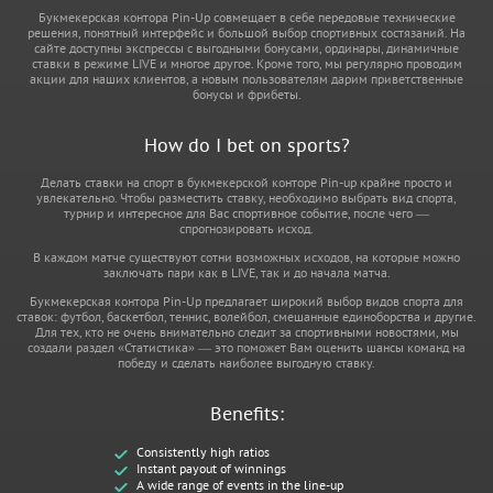
Букмекерская контора Pin-Up совмещает в себе передовые технические
решения, понятный интерфейс и большой выбор спортивных состязаний. На
сайте доступны экспрессы с выгодными бонусами, ординары, динамичные
ставки в режиме LIVE и многое другое. Кроме того, мы регулярно проводим
акции для наших клиентов, а новым пользователям дарим приветственные
бонусы и фрибеты.
How do I bet on sports?
Делать ставки на спорт в букмекерской конторе Pin-up крайне просто и
увлекательно. Чтобы разместить ставку, необходимо выбрать вид спорта,
турнир и интересное для Вас спортивное событие, после чего —
спрогнозировать исход.
В каждом матче существуют сотни возможных исходов, на которые можно
заключать пари как в LIVE, так и до начала матча.
Букмекерская контора Pin-Up предлагает широкий выбор видов спорта для
ставок: футбол, баскетбол, теннис, волейбол, смешанные единоборства и другие.
Для тех, кто не очень внимательно следит за спортивными новостями, мы
создали раздел «Статистика» — это поможет Вам оценить шансы команд на
победу и сделать наиболее выгодную ставку.
Benefits:
Consistently high ratios
Instant payout of winnings
A wide range of events in the line-up