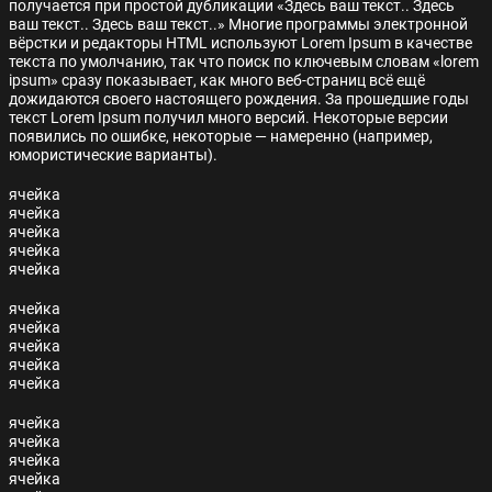
получается при простой дубликации «Здесь ваш текст.. Здесь
ваш текст.. Здесь ваш текст..» Многие программы электронной
вёрстки и редакторы HTML используют Lorem Ipsum в качестве
текста по умолчанию, так что поиск по ключевым словам «lorem
ipsum» сразу показывает, как много веб-страниц всё ещё
дожидаются своего настоящего рождения. За прошедшие годы
текст Lorem Ipsum получил много версий. Некоторые версии
появились по ошибке, некоторые — намеренно (например,
юмористические варианты).
ячейка
ячейка
ячейка
ячейка
ячейка
ячейка
ячейка
ячейка
ячейка
ячейка
ячейка
ячейка
ячейка
ячейка