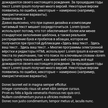
дожидаются своего настоящего рождения. За прошедшие годы
текст Lorem Ipsum получил много версий. Некоторые версии
появились по ошибке, некоторые — намеренно (например,
юмористические варианты).
Заааголовок 3
Давно выяснено, что при оценке дизайна и композиции
читаемый текст мешает сосредоточиться. Lorem Ipsum
используют потому, что тот обеспечивает более или менее
стандартное заполнение шаблона, а также реальное
распределение букв и пробелов в абзацах, которое не
получается при простой дубликации «Здесь ваш текст.. Здесь
ваш текст.. Здесь ваш текст..» Многие программы электронной
вёрстки и редакторы HTML используют Lorem Ipsum в качестве
текста по умолчанию, так что поиск по ключевым словам «lorem
ipsum» сразу показывает, как много веб-страниц всё ещё
дожидаются своего настоящего рождения. За прошедшие годы
текст Lorem Ipsum получил много версий. Некоторые версии
появились по ошибке, некоторые — намеренно (например,
юмористические варианты).
Donec laoreet est in magna semper efficitur.
Integer commodo risus sit amet nibh semper cursus.
Proin eu felis a ligula venenatis rhoncus nec quis orci.
Nullam condimentum purus a ultricies molestie.
Donec non justo condimentum, tempor metus ut, iaculis nunc.