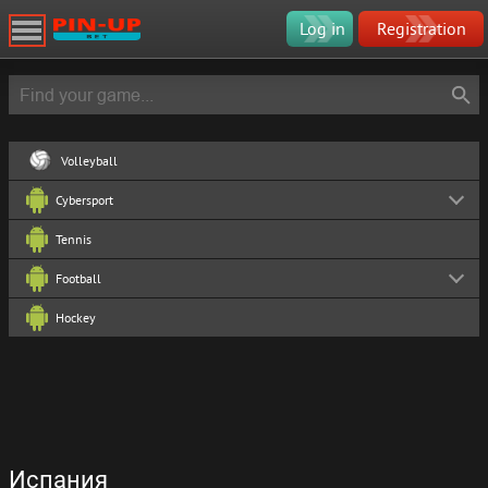
Log in
Registration
Volleyball
Cybersport
Tennis
Football
Hockey
Испания